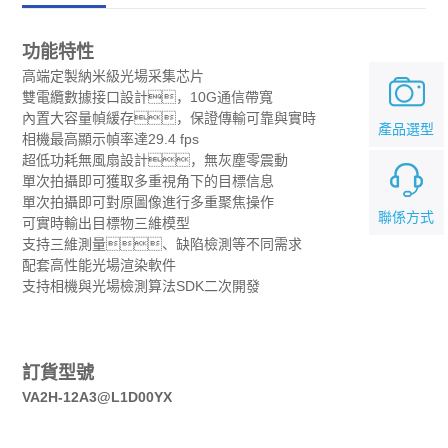
功能特性
高端定製納米級光場采集芯片
雙電纜數據接口設計，10G通信帶寬
內置大容量幀緩存，保證傳輸可靠與實時
產品選型
相機最高顯示幀率達29.4 fps
超低功耗無風扇設計，無灰塵零震動
單次拍攝即可獲取多重視角下的目標信息
單次拍攝即可對原圖像進行多重聚焦操作
聯係方式
可實時輸出目標物三維模型
支持三維測量、缺陷檢測等不同需求
配套高性能光場渲染軟件
支持相機與光場檢測算法SDK二次開發
訂貨型號
VA2H-12A3@L1D00YX