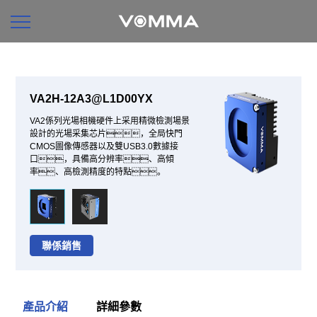
VA2H-12A3@L1D00YX
VA2係列光場相機硬件上采用精微檢測場景
設計的光場采集芯片，全局快門
CMOS圖像傳感器以及雙USB3.0數據接
口，具備高分辨率、高傾
率、高檢測精度的特點。
聯係銷售
產品介紹
詳細參數