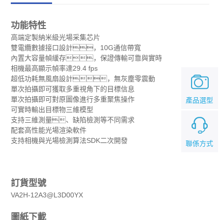
功能特性
高端定製納米級光場采集芯片
雙電纜數據接口設計，10G通信帶寬
內置大容量幀緩存，保證傳輸可靠與實時
相機最高顯示幀率達29.4 fps
超低功耗無風扇設計，無灰塵零震動
單次拍攝即可獲取多重視角下的目標信息
單次拍攝即可對原圖像進行多重聚焦操作
產品選型
可實時輸出目標物三維模型
支持三維測量、缺陷檢測等不同需求
配套高性能光場渲染軟件
支持相機與光場檢測算法SDK二次開發
聯係方式
訂貨型號
VA2H-12A3@L3D00YX
圖紙下載