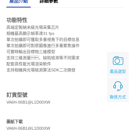
產品介紹
詳細參數
功能特性
高端定製納米級光場采集芯片
相機最高顯示幀率達31 fps
單次拍攝即可獲取多重視角下的目標信息
單次拍攝即可對原圖像進行多重聚焦操作
可實時輸出目標物三維模型
支持三維測量、缺陷檢測等不同需求
配套高性能光場渲染軟件
支持相機與光場檢測算法SDK二次開發
產品選型
訂貨型號
聯係方式
VA6H-06B1@L1D00XW
圖紙下載
VA6H-06B1@L1D00XW