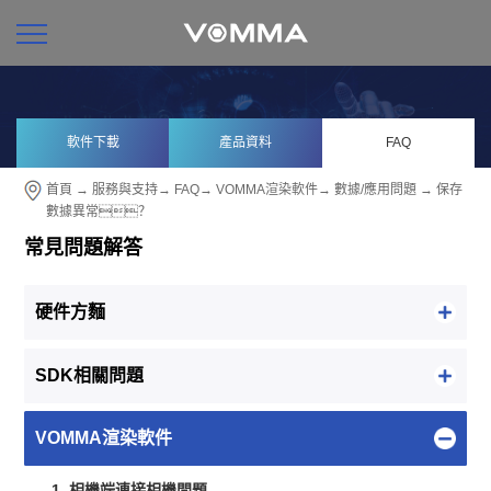
軟件下載
產品資料
FAQ
首頁
→
服務與支持
→
FAQ
→
VOMMA渲染軟件
→
數據/應用問題
→ 保存
數據異常？
常見問題解答
硬件方麵
SDK相關問題
VOMMA渲染軟件
1. 相機端連接相機問題