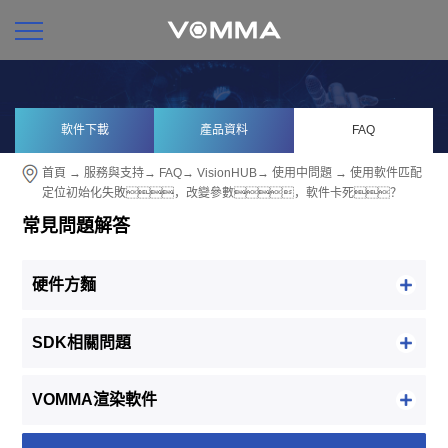
軟件下載
產品資料
FAQ
首頁
→
服務與支持
→
FAQ
→
VisionHUB
→
使用中問題
→ 使用軟件匹配
定位初始化失敗，改變參數，軟件卡死？
常見問題解答
硬件方麵
SDK相關問題
VOMMA渲染軟件