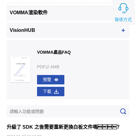
VOMMA渲染軟件
聯係方式
VisionHUB
VOMMA產品FAQ
PDF|2.4MB
預覽
下載
升級了 SDK 之後需要重新更換白板文件嗎？