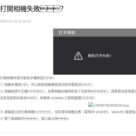
打開相機失敗？
2024-01-23 16:18:23
打開相機失敗可能有多種原因：
① 相機未連接，可以檢查相機連接情況和供電情況；
② 相機密碼不正確，如果相機出廠時附送了加密狗，請檢查加密狗是否
沒有加密狗的版本，則聯係 VOMMA 工程師處理；
③ 通電後立即打開相機，沒有等待相機反應（需等待 VE4、VA6/VE5 電源
④ 開了兩個軟件，接口被占用。