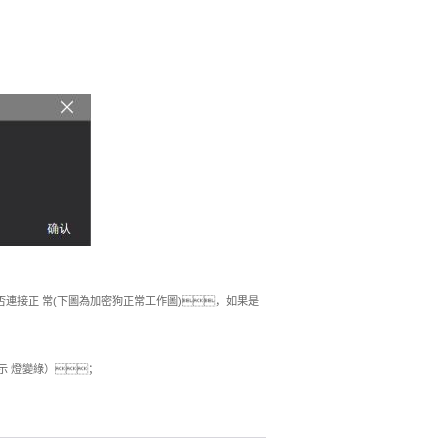
連接正 常(下圖為加密狗正常工作圖)，如果是
指示 燈變綠）；