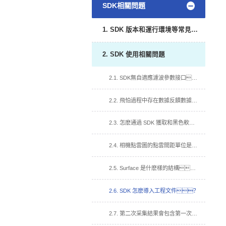
SDK相關問題
1. SDK 版本和運行環境等常見問題
2. SDK 使用相關問題
2.1. SDK無自適應濾波參數接口？
2.2. 飛怕過程中存在數據反饋數據慢,達不到介紹幀率?
2.3. 怎麽通過 SDK 獲取和黑色軟件一樣的彩色深度圖？
2.4. 相機點雲圖的點雲間距單位是什麽？
2.5. Surface 是什麽樣的結構？
2.6. SDK 怎麽導入工程文件？
2.7. 第二次采集結果會包含第一次的信息?