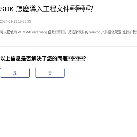
SDK 怎麽導入工程文件？
2024-01-23 16:23:33
可以把使用 VOMMALoadConfig 函數，把渲染軟件的.vomma 文件當做配置 進行加
以上信息是否解決了您的問題？
是
否