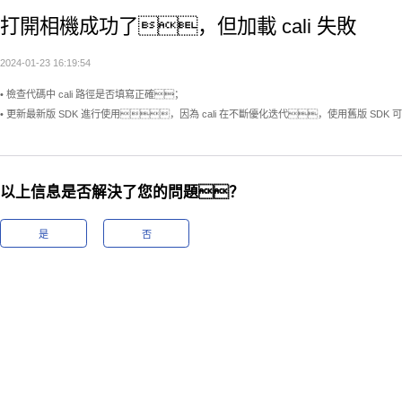
打開相機成功了，但加載 cali 失敗
2024-01-23 16:19:54
• 檢查代碼中 cali 路徑是否填寫正確；
• 更新最新版 SDK 進行使用，因為 cali 在不斷優化迭代，使用舊版 SDK 可
以上信息是否解決了您的問題？
是
否