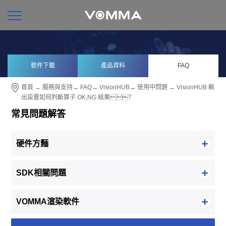
軟件下載
產品資料
FAQ
首頁
→
服務與支持
→
FAQ
→
VisionHUB
→
使用中問題
→ VisionHUB 輸
出設置如何判斷算子 OK,NG 結果？
常見問題解答
硬件方麵
SDK相關問題
VOMMA渲染軟件